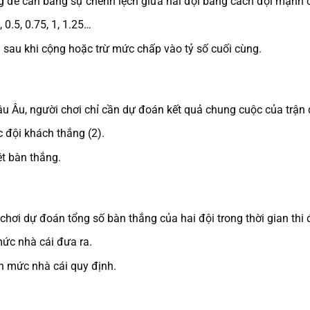
ng để cân bằng sự chênh lệch giữa hai đội bằng cách đội mạnh
0.5, 0.75, 1, 1.25…
 sau khi cộng hoặc trừ mức chấp vào tỷ số cuối cùng.
âu Âu, người chơi chỉ cần dự đoán kết quả chung cuộc của trận 
c đội khách thắng (2).
t bàn thắng.
chơi dự đoán tổng số bàn thắng của hai đội trong thời gian thi 
mức nhà cái đưa ra.
n mức nhà cái quy định.