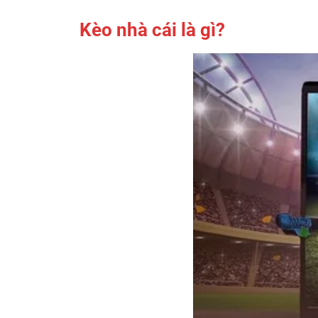
Kèo nhà cái là gì?