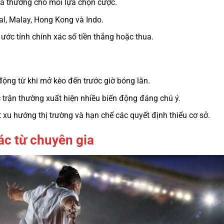
trả thưởng cho mỗi lựa chọn cược.
al, Malay, Hong Kong và Indo.
ước tính chính xác số tiền thắng hoặc thua.
động từ khi mở kèo đến trước giờ bóng lăn.
 trận thường xuất hiện nhiều biến động đáng chú ý.
 xu hướng thị trường và hạn chế các quyết định thiếu cơ sở.
ác từ chuyên gia