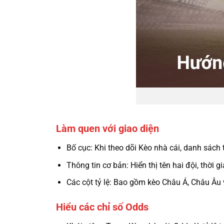
Làm quen với giao diện
Bố cục: Khi theo dõi Kèo nhà cái, danh sách
Thông tin cơ bản: Hiển thị tên hai đội, thời 
Các cột tỷ lệ: Bao gồm kèo Châu Á, Châu Âu v
Hiểu các chỉ số Odds